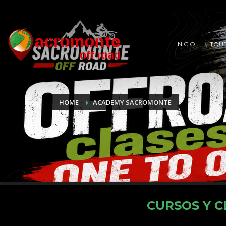
despedidas
de
soltero
gijon
INICIO
TOU
Agencia
de
Marketing
Digital
Granada
HOME
ACADEMY SACROMONTE
CURSOS Y C