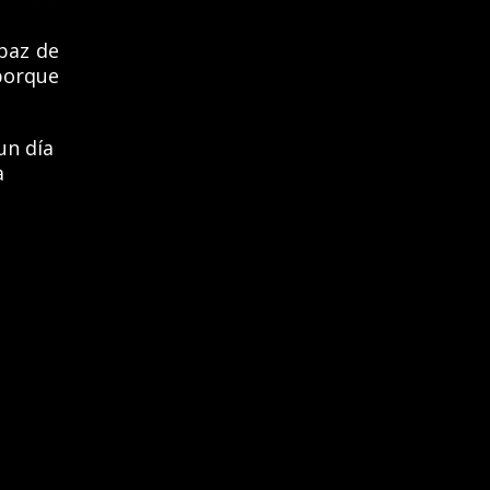
paz de
porque
un día
a