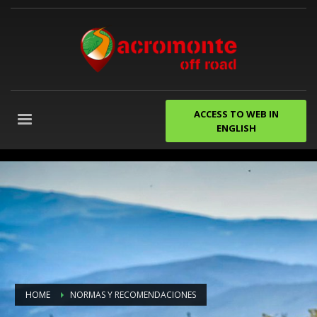
ACCESS TO WEB IN
ENGLISH
despedidas
de
soltero
gijon
Agencia
de
Marketing
Digital
Granada
HOME
NORMAS Y RECOMENDACIONES