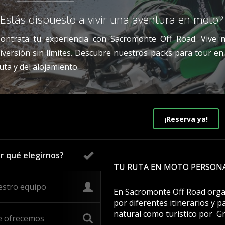
¿Estás dispuesto a vivir una aventura en moto
ontrata tu experiencia con Sacromonte Off Road. Vive
iversión sin límites. Descubre nuestros packs para tour e
uta y del alojamiento.
¡Reserva ya!
r qué elegirnos?
TU RUTA EN MOTO PERSON
stro equipo
En Sacromonte Off Road organ
por diferentes itinerarios y p
natural como turístico por G
 ofrecemos