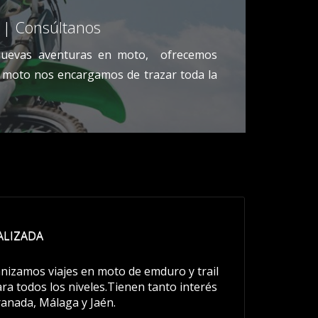
? | Consúltanos
 nuevas aventuras en moto, ofrecemos
n moto nos encargamos de trazar toda la
ALIZADA
izamos viajes en moto de emduro y trail
ara todos los niveles.Tienen tanto interés
ranada, Málaga y Jaén.