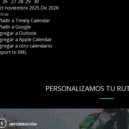
26
27
28
29
30
ct
noviembre 2025
Dic
2026
irse
ñadir a Timely Calendar
ñadir a Google
gregar a Outlook
gregar a Apple Calendar
gregar a otro calendario
xport to XML
PERSONALIZAMOS TU RU
INFORMACIÓN