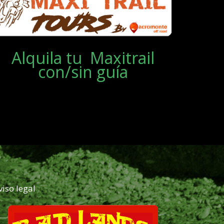
Alquila tu Maxitrail
con/sin guía
viso legal