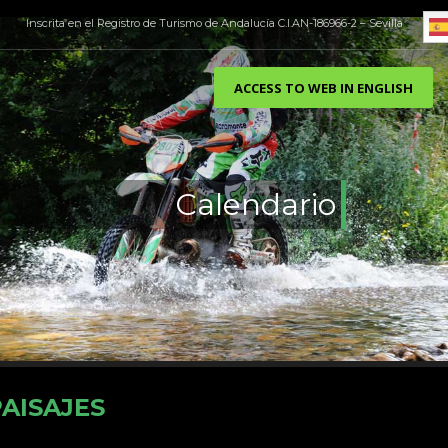
Inscrita en el Registro de Turismo de Andalucía C.I.AN-186966-2 – Sevilla
ACCESS TO WEB IN ENGLISH
Calendario
AISAJES