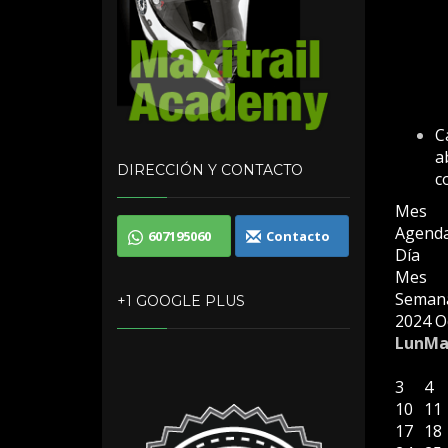
C
a
DIRECCIÓN Y CONTACTO
c
Mes
Agend
607195060
Contacto
Día
Mes
Seman
+1 GOOGLE PLUS
2024
O
Lun
Ma
3
4
10
11
17
18