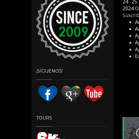
24
25
2024
O
Suscrib
A
A
A
A
A
E
¡SÍGUENOS!
TOURS