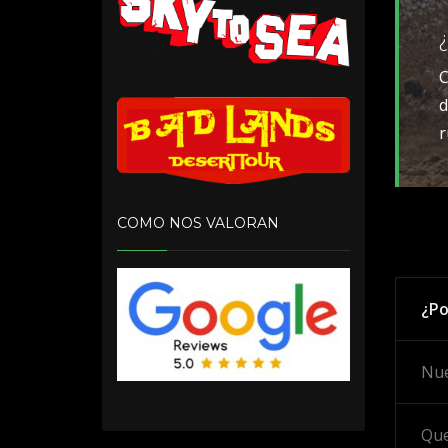
C
d
r
COMO NOS VALORAN
¿Po
Nue
Que