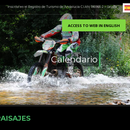
Inscrita en el Registro de Turismo de Andalucía C.I.AN-186966-2 – Sevilla
ACCESS TO WEB IN ENGLISH
Calendario
AISAJES