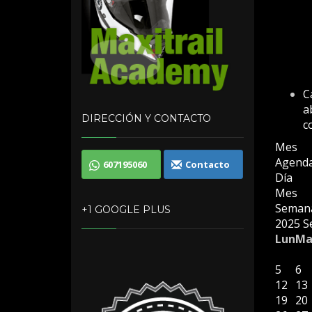
C
a
DIRECCIÓN Y CONTACTO
c
Mes
Agend
607195060
Contacto
Día
Mes
Seman
+1 GOOGLE PLUS
2025
S
Lun
Ma
5
6
12
13
19
20