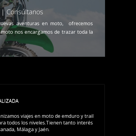
? | Consúltanos
 nuevas aventuras en moto, ofrecemos
n moto nos encargamos de trazar toda la
ALIZADA
izamos viajes en moto de emduro y trail
ara todos los niveles.Tienen tanto interés
ranada, Málaga y Jaén.