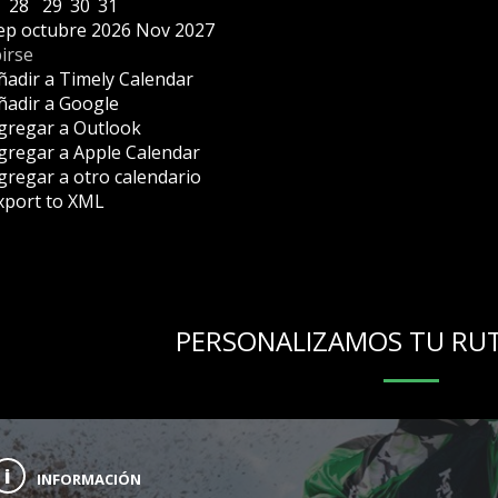
28
29
30
31
ep
octubre 2026
Nov
2027
irse
ñadir a Timely Calendar
ñadir a Google
gregar a Outlook
gregar a Apple Calendar
gregar a otro calendario
xport to XML
PERSONALIZAMOS TU RU
INFORMACIÓN