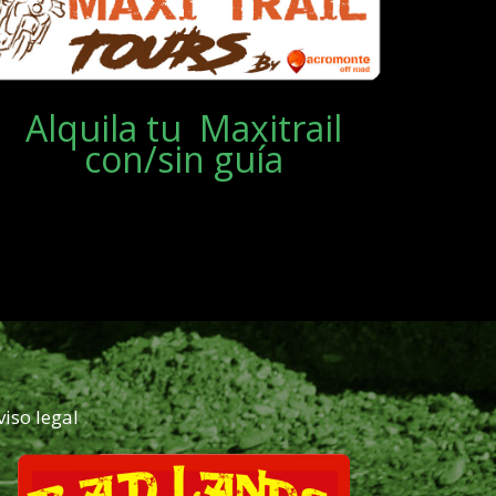
Alquila tu Maxitrail
con/sin guía
viso legal