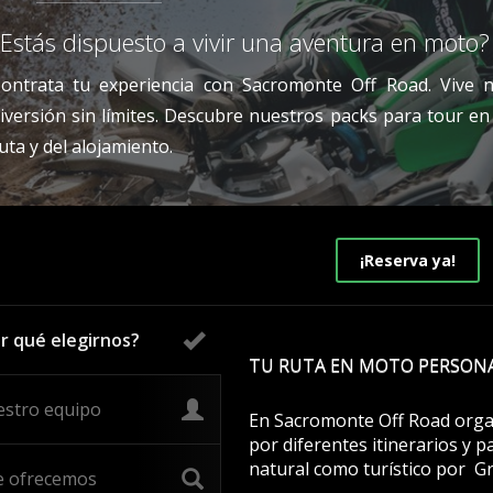
¿Estás dispuesto a vivir una aventura en moto
ontrata tu experiencia con Sacromonte Off Road. Vive
iversión sin límites. Descubre nuestros packs para tour e
uta y del alojamiento.
¡Reserva ya!
r qué elegirnos?
TU RUTA EN MOTO PERSON
stro equipo
En Sacromonte Off Road organ
por diferentes itinerarios y p
natural como turístico por G
 ofrecemos