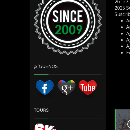
26
27
2025
S
Suscrib
A
A
A
A
A
E
¡SÍGUENOS!
TOURS