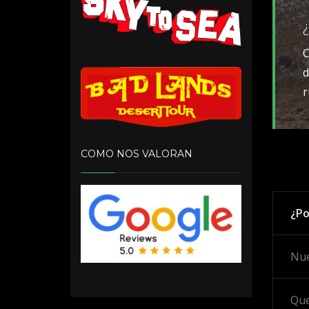
C
d
r
COMO NOS VALORAN
¿Po
Nue
Que