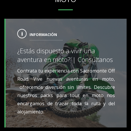
INFORMACIÓN
¿Estás dispuesto a vivir una
aventura en moto? | Consúltanos
Contrata tu experiencia con Sacromonte Off
Road. Vive nuevas aventuras en moto,
ofrecemos diversión sin límites. Descubre
nuestros packs para tour en moto nos
encargamos de trazar toda la ruta y del
alojamiento.