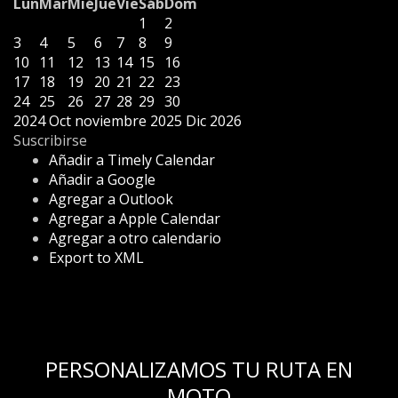
Lun
Mar
Mié
Jue
Vie
Sáb
Dom
1
2
3
4
5
6
7
8
9
10
11
12
13
14
15
16
17
18
19
20
21
22
23
24
25
26
27
28
29
30
2024
Oct
noviembre 2025
Dic
2026
Suscribirse
Añadir a Timely Calendar
Añadir a Google
Agregar a Outlook
Agregar a Apple Calendar
Agregar a otro calendario
Export to XML
PERSONALIZAMOS TU RUTA EN
MOTO