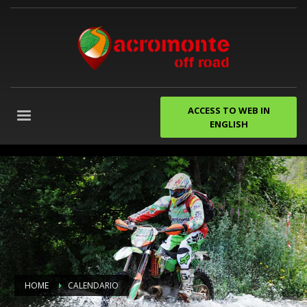
ACCESS TO WEB IN
ENGLISH
despedidas
de
soltero
gijon
Agencia
de
Marketing
Digital
Granada
HOME
CALENDARIO