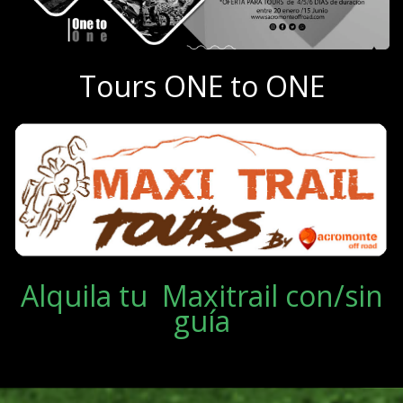
Tours ONE to ONE
Alquila tu Maxitrail con/sin
guía