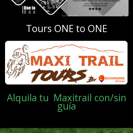
Tours ONE to ONE
Alquila tu Maxitrail con/sin
guía