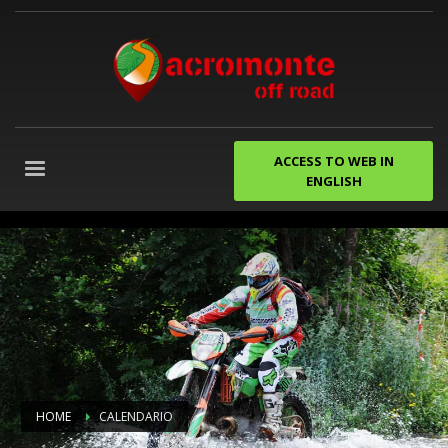
ACCESS TO WEB IN
ENGLISH
despedidas
de
soltero
gijon
Agencia
de
Marketing
Digital
Granada
HOME
CALENDARIO