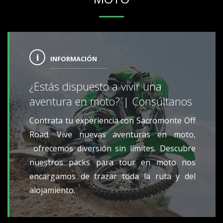
INFORMACIÓN
¿Estás dispuesto a vivir una
aventura en moto? | Consúltanos
Contrata tu experiencia con Sacromonte Off
Road. Vive nuevas aventuras en moto,
ofrecemos diversión sin límites. Descubre
nuestros packs para tour en moto nos
encargamos de trazar toda la ruta y del
alojamiento.