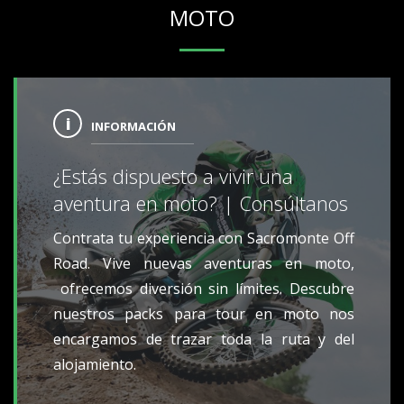
MOTO
INFORMACIÓN
¿Estás dispuesto a vivir una
aventura en moto? | Consúltanos
Contrata tu experiencia con Sacromonte Off
Road. Vive nuevas aventuras en moto,
ofrecemos diversión sin límites. Descubre
nuestros packs para tour en moto nos
encargamos de trazar toda la ruta y del
alojamiento.