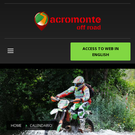
ACCESS TO WEB IN
ENGLISH
despedidas
de
soltero
gijon
Agencia
de
Marketing
Digital
Granada
HOME
CALENDARIO