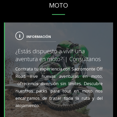
MOTO
INFORMACIÓN
¿Estás dispuesto a vivir una
aventura en moto? | Consúltanos
Contrata tu experiencia con Sacromonte Off
Road. Vive nuevas aventuras en moto,
ofrecemos diversión sin límites. Descubre
nuestros packs para tour en moto nos
encargamos de trazar toda la ruta y del
alojamiento.