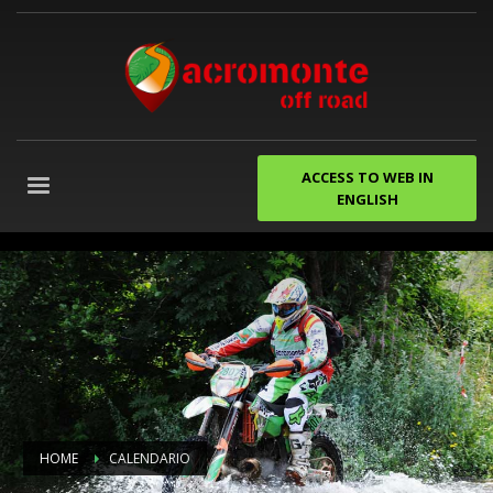
ACCESS TO WEB IN
ENGLISH
despedidas
de
soltero
gijon
Agencia
de
Marketing
Digital
Granada
HOME
CALENDARIO