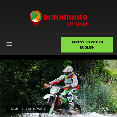
ACCESS TO WEB IN
ENGLISH
despedidas
de
soltero
gijon
Agencia
de
Marketing
Digital
Granada
HOME
CALENDARIO