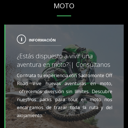
MOTO
INFORMACIÓN
¿Estás dispuesto a vivir una
aventura en moto? | Consúltanos
Contrata tu experiencia con Sacromonte Off
Road. Vive nuevas aventuras en moto,
ofrecemos diversión sin límites. Descubre
nuestros packs para tour en moto nos
encargamos de trazar toda la ruta y del
alojamiento.