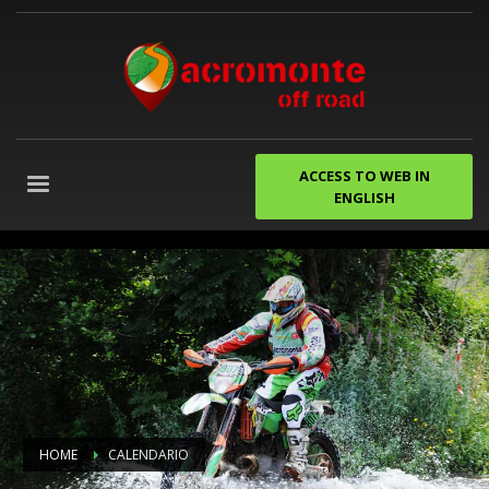
ACCESS TO WEB IN
ENGLISH
despedidas
de
soltero
gijon
Agencia
de
Marketing
Digital
Granada
HOME
CALENDARIO