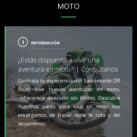
MOTO
INFORMACIÓN
¿Estás dispuesto a vivir una
aventura en moto? | Consúltanos
Contrata tu experiencia con Sacromonte Off
Road. Vive nuevas aventuras en moto,
ofrecemos diversión sin límites. Descubre
nuestros packs para tour en moto nos
encargamos de trazar toda la ruta y del
alojamiento.