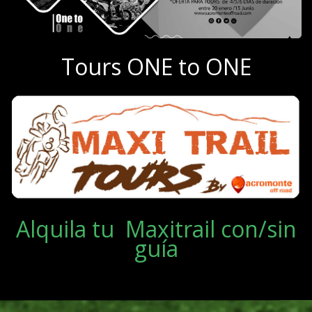
Tours ONE to ONE
Alquila tu Maxitrail con/sin
guía