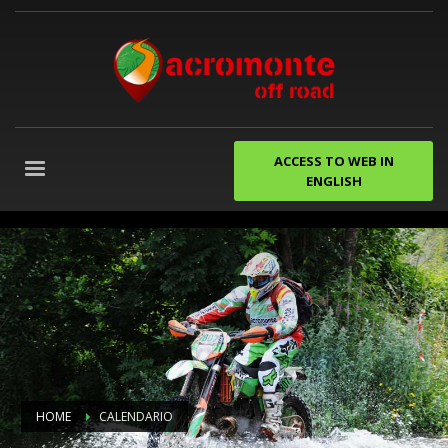
ACCESS TO WEB IN
ENGLISH
despedidas
de
soltero
gijon
Agencia
de
Marketing
Digital
Granada
HOME
CALENDARIO