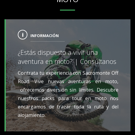
INFORMACIÓN
¿Estás dispuesto a vivir una
aventura en moto? | Consúltanos
Contrata tu experiencia con Sacromonte Off
Road. Vive nuevas aventuras en moto,
ofrecemos diversión sin límites. Descubre
nuestros packs para tour en moto nos
encargamos de trazar toda la ruta y del
alojamiento.