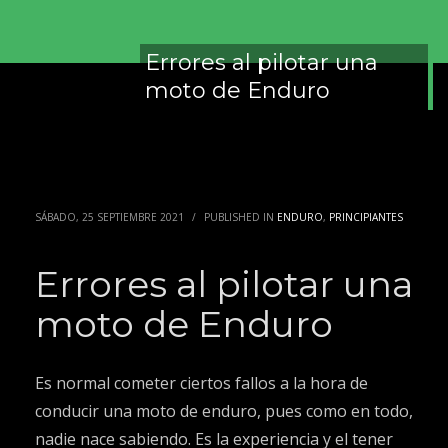
Errores al pilotar una
moto de Enduro
despedidas
de
soltero
gijon
SÁBADO, 25 SEPTIEMBRE 2021
/
PUBLISHED IN
ENDURO
,
PRINCIPIANTES
Agencia
de
Errores al pilotar una
Marketing
Digital
moto de Enduro
Granada
Es normal cometer ciertos fallos a la hora de
conducir una moto de enduro, pues como en todo,
nadie nace sabiendo. Es la experiencia y el tener