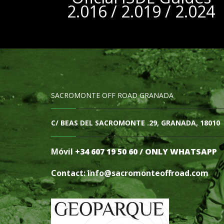
2.016 / 2.019 / 2.024
SACROMONTE OFF ROAD GRANADA
C/ BEAS DEL SACROMONTE .29, GRANADA, 18010
Móvil
+34 607 19 50 60 / ONLY WHATSAPP
Contact: info@sacromonteoffro
ad.com