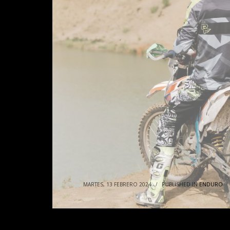
Agencia
de
Marketing
Digital
Granada
MARTES, 13 FEBRERO 2024
/
PUBLISHED IN
ENDURO