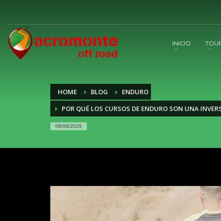
INICIO
TOU
HOME
BLOG
ENDURO
POR QUÉ LOS CURSOS DE ENDURO SON UNA INVER
08/08/2026
despedidas
de
soltero
gijon