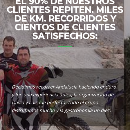
EL 90% DE NUESTROS
CLIENTES REPITEN. MILES
DE KM. RECORRIDOS Y
CIENTOS DE CLIENTES
SATISFECHOS:
Decidimos recorrer Andalucía haciendo enduro
y fue una experiencia única, la organización de
David y Luis fue perfecta. Todo el grupo
disfrutamos mucho y la gastronomía un diez.