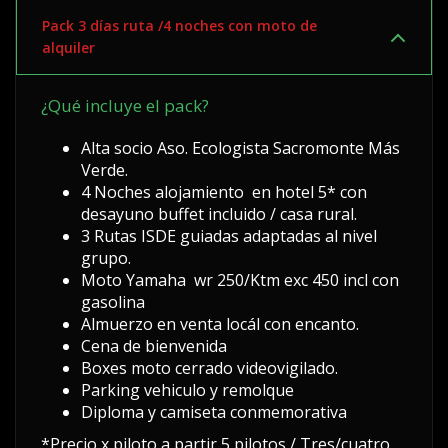
Pack 3 días ruta /4 noches con moto de
alquiler
¿Qué incluye el pack?
Alta socio Aso. Ecologista Sacromonte Más
Verde.
4 Noches alojamiento en hotel 5* con
desayuno buffet incluido / casa rural.
3 Rutas ISDE guiadas adaptadas al nivel
grupo.
Moto Yamaha wr 250/Ktm exc 450 incl con
gasolina
Almuerzo en venta locál con encanto.
Cena de bienvenida
Boxes moto cerrado videovigilado.
Parking vehiculo y remolque
Diploma y camiseta conmemorativa
*Precio x piloto a partir 5 pilotos / Tres/cuatro