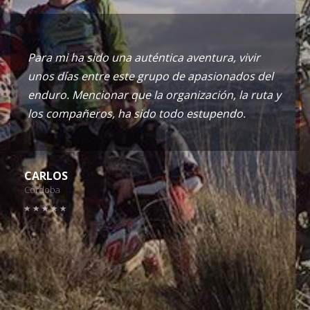
Para mi ha sido una auténtica aventura, vivir
unos días entre este grupo de apasionados del
enduro. Mencionar que la organización, la ruta y
los compañeros, ha sido todo estupendo.
CARLOS
Córdoba