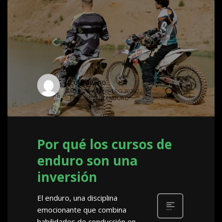
Luis Bueno
0
MARTES, 13 FEBRERO 2024
/
PUBLISHED IN
ENDURO
Por qué los cursos de
enduro son una
inversión
El enduro, una disciplina
emocionante que combina
habilidades de conducción en