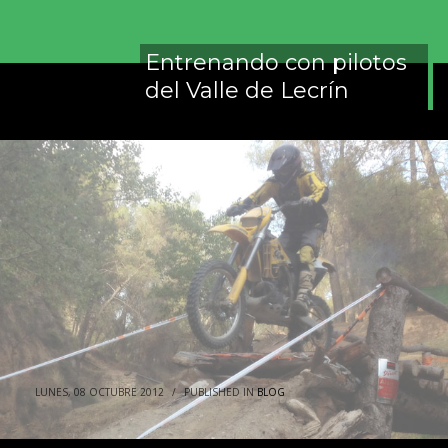
Entrenando con pilotos
del Valle de Lecrín
despedidas
de
soltero
gijon
Agencia
de
Marketing
Digital
Granada
LUNES, 08 OCTUBRE 2012
/
PUBLISHED IN
BLOG